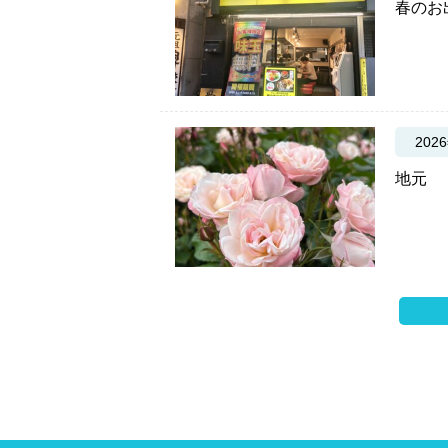
春のお
202
地元