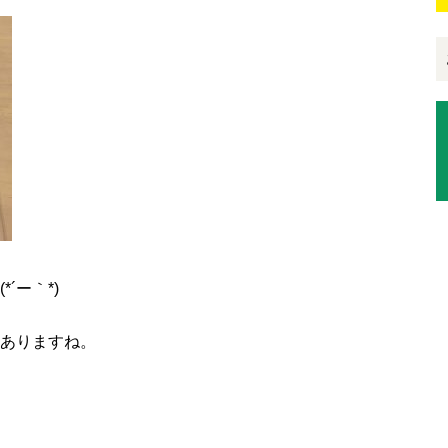
´ー｀*)
ありますね。
、